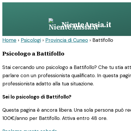
Vai
al
contenuto
NienteAnsia.it
Home
›
Psicologi
›
Provincia di Cuneo
›
Battifollo
Psicologo a Battifollo
Stai cercando uno psicologo a Battifollo? Che tu stia a
parlare con un professionista qualificato. In questa pagin
professionista adatto alla tua situazione.
Sei lo psicologo di Battifollo?
Questa pagina è ancora libera. Una sola persona può rec
100€/anno
per Battifollo. Attiva entro 48 ore.