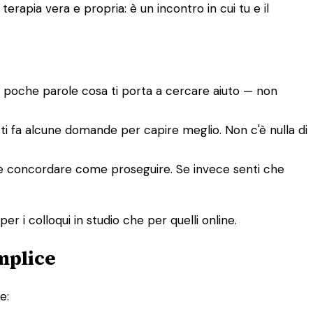
rapia vera e propria: è un incontro in cui tu e il
n poche parole cosa ti porta a cercare aiuto — non
e ti fa alcune domande per capire meglio. Non c'è nulla di
tete concordare come proseguire. Se invece senti che
er i colloqui in studio che per quelli online.
mplice
e: