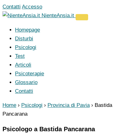
Vai
Contatti
Accesso
al
NienteAnsia.it
contenuto
Homepage
Disturbi
Psicologi
Test
Articoli
Psicoterapie
Glossario
Contatti
Home
›
Psicologi
›
Provincia di Pavia
›
Bastida
Pancarana
Psicologo a Bastida Pancarana