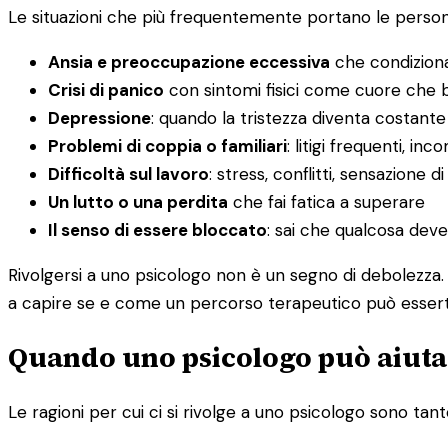
Le situazioni che più frequentemente portano le person
Ansia e preoccupazione eccessiva
che condiziona
Crisi di panico
con sintomi fisici come cuore che ba
Depressione
: quando la tristezza diventa costante
Problemi di coppia o familiari
: litigi frequenti, i
Difficoltà sul lavoro
: stress, conflitti, sensazione d
Un lutto o una perdita
che fai fatica a superare
Il senso di essere bloccato
: sai che qualcosa dev
Rivolgersi a uno psicologo non è un segno di debolezza. 
a capire se e come un percorso terapeutico può esserti 
Quando uno psicologo può aiutar
Le ragioni per cui ci si rivolge a uno psicologo sono tante