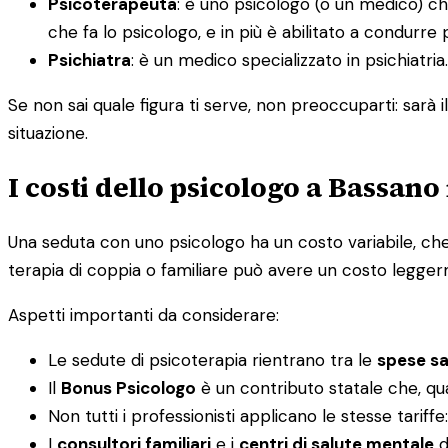
Psicoterapeuta
: è uno psicologo (o un medico) ch
che fa lo psicologo, e in più è abilitato a condurre 
Psichiatra
: è un medico specializzato in psichiatr
Se non sai quale figura ti serve, non preoccuparti: sarà i
situazione.
I costi dello psicologo a Bassano
Una seduta con uno psicologo ha un costo variabile, che 
terapia di coppia o familiare può avere un costo legger
Aspetti importanti da considerare:
Le sedute di psicoterapia rientrano tra le
spese san
Il
Bonus Psicologo
è un contributo statale che, qu
Non tutti i professionisti applicano le stesse tariff
I
consultori familiari
e i
centri di salute mentale
d