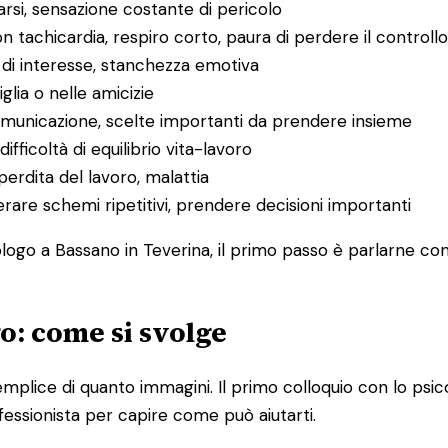
sarsi, sensazione costante di pericolo
on tachicardia, respiro corto, paura di perdere il controllo
a di interesse, stanchezza emotiva
miglia o nelle amicizie
 comunicazione, scelte importanti da prendere insieme
ifficoltà di equilibrio vita-lavoro
 perdita del lavoro, malattia
perare schemi ripetitivi, prendere decisioni importanti
logo a Bassano in Teverina, il primo passo è parlarne con 
go: come si svolge
iù semplice di quanto immagini. Il primo colloquio con lo
fessionista per capire come può aiutarti.