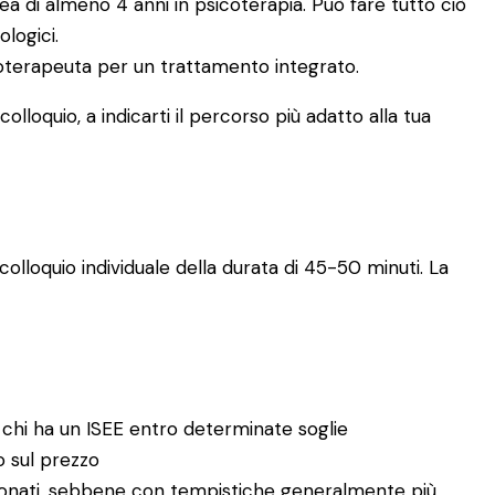
a di almeno 4 anni in psicoterapia. Può fare tutto ciò
ologici.
icoterapeuta per un trattamento integrato.
lloquio, a indicarti il percorso più adatto alla tua
olloquio individuale della durata di 45-50 minuti. La
 chi ha un ISEE entro determinate soglie
no sul prezzo
enzionati, sebbene con tempistiche generalmente più