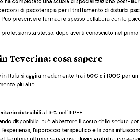
e ha completato una scuola di specializzazione post-laure
percorsi di psicoterapia per il trattamento di disturbi psic
ia. Può prescrivere farmaci e spesso collabora con lo ps
l professionista stesso, dopo averti conosciuto nel primo co
 in Teverina: cosa sapere
in Italia si aggira mediamente tra i
50€ e i 100€
per un c
mente più alto.
itarie detraibili
al 19% nell'IRPEF
ando disponibile, può abbattere il costo delle sedute per
e: l'esperienza, l'approccio terapeutico e la zona influisco
el territorio offrono servizi psicologici gratuiti o conv