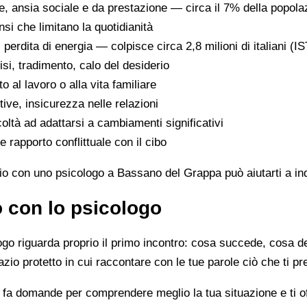
he, ansia sociale e da prestazione — circa il 7% della popol
ensi che limitano la quotidianità
 perdita di energia — colpisce circa 2,8 milioni di italiani (
si, tradimento, calo del desiderio
o al lavoro o alla vita familiare
rtive, insicurezza nelle relazioni
icoltà ad adattarsi a cambiamenti significativi
e rapporto conflittuale con il cibo
uio con uno psicologo a Bassano del Grappa può aiutarti a indi
o con lo psicologo
ologo riguarda proprio il primo incontro: cosa succede, cosa
azio protetto in cui raccontare con le tue parole ciò che ti p
ta, fa domande per comprendere meglio la tua situazione e ti 