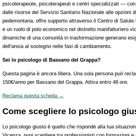
psicoterapeute, psicoterapeuti e centri specializzati — con le
dalle risorse del Servizio Sanitario Nazionale alle opzioni d
pedemontana, offre supporto attraverso il Centro di Salute 
e un ruolo di polo economico nel distretto manifatturiero v
dinamiche di una comunità in trasformazione generano esigenz
dell'ansia al sostegno nelle fasi di cambiamento.
Sei lo psicologo di Bassano del Grappa?
Questa pagina è ancora libera. Una sola persona può recla
150€/anno
per Bassano del Grappa. Attiva entro 48 ore.
Reclama questa scheda →
Come scegliere lo psicologo gi
Lo psicologo giusto è quello che risponde alla tua situazion
Vicenza, puoi scegliere tra professionisti con formazioni e 