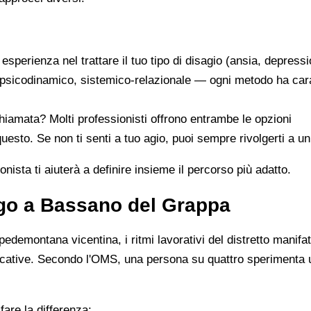
a esperienza nel trattare il tuo tipo di disagio (ansia, depress
psicodinamico, sistemico-relazionale — ogni metodo ha cara
hiamata? Molti professionisti offrono entrambe le opzioni
uesto. Se non ti senti a tuo agio, puoi sempre rivolgerti a un
nista ti aiuterà a definire insieme il percorso più adatto.
ogo a Bassano del Grappa
demontana vicentina, i ritmi lavorativi del distretto manifat
cative. Secondo l'OMS, una persona su quattro sperimenta un
are la differenza: