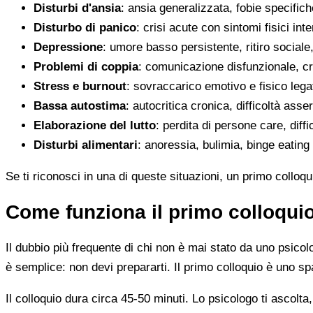
Disturbi d'ansia
: ansia generalizzata, fobie specific
Disturbo di panico
: crisi acute con sintomi fisici int
Depressione
: umore basso persistente, ritiro sociale,
Problemi di coppia
: comunicazione disfunzionale, cri
Stress e burnout
: sovraccarico emotivo e fisico legat
Bassa autostima
: autocritica cronica, difficoltà asse
Elaborazione del lutto
: perdita di persone care, diff
Disturbi alimentari
: anoressia, bulimia, binge eating 
Se ti riconosci in una di queste situazioni, un primo colloq
Come funziona il primo colloqui
Il dubbio più frequente di chi non è mai stato da uno psic
è semplice: non devi prepararti. Il primo colloquio è uno sp
Il colloquio dura circa 45-50 minuti. Lo psicologo ti ascol