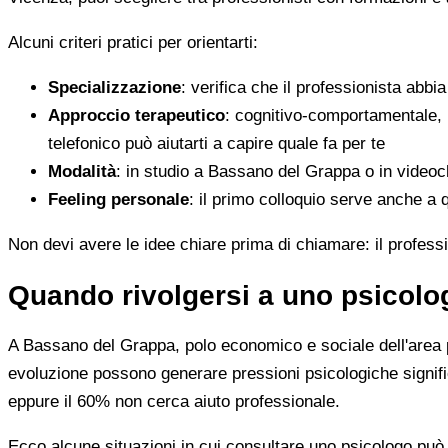
Alcuni criteri pratici per orientarti:
Specializzazione
: verifica che il professionista abbi
Approccio terapeutico
: cognitivo-comportamentale, 
telefonico può aiutarti a capire quale fa per te
Modalità
: in studio a Bassano del Grappa o in videoc
Feeling personale
: il primo colloquio serve anche a q
Non devi avere le idee chiare prima di chiamare: il professio
Quando rivolgersi a uno psicol
A Bassano del Grappa, polo economico e sociale dell'area pe
evoluzione possono generare pressioni psicologiche signifi
eppure il 60% non cerca aiuto professionale.
Ecco alcune situazioni in cui consultare uno psicologo può f