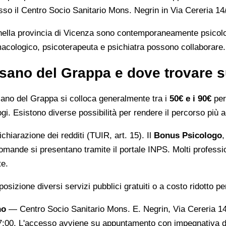
o il Centro Socio Sanitario Mons. Negrin in Via Cereria 14
 nella provincia di Vicenza sono contemporaneamente psicolo
macologico, psicoterapeuta e psichiatra possono collaborare.
sano del Grappa e dove trovare s
sano del Grappa si colloca generalmente tra i
50€ e i 90€
per 
ogi. Esistono diverse possibilità per rendere il percorso più a
ichiarazione dei redditi (TUIR, art. 15). Il
Bonus Psicologo
,
omande si presentano tramite il portale INPS. Molti professio
te.
osizione diversi servizi pubblici gratuiti o a costo ridotto pe
no
— Centro Socio Sanitario Mons. E. Negrin, Via Cereria 14
17:00. L'accesso avviene su appuntamento con impegnativa d