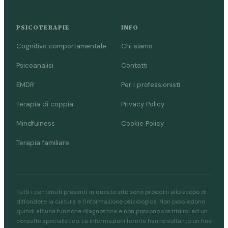
PSICOTERAPIE
INFO
Cognitivo comportamentale
Chi siamo
Psicoanalisi
Contatti
EMDR
Per i professionisti
Terapia di coppia
Privacy Policy
Mindfulness
Cookie Policy
Terapia familiare
Tutti i contenuti presenti in questo sito sono prodotti allo scopo di
diffondere la cultura e l'informazione psicologica. Non possiedono
quindi alcuna funzione diagnostica e non possono sostituirsi ad un
consulto specialistico. Le informazioni fornite hanno soltanto un fine