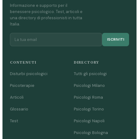
Informazione e supporto per il
benessere psicologico. Test, articoli e
una directory di professionisti in tutta
Italia.
ISCRIVITI
CONTENUTI
DIRECTORY
Disturbi psicologici
Tutti gli psicologi
Psicoterapie
Psicologi Milano
Articoli
Psicologi Roma
Glossario
Psicologi Torino
Test
Psicologi Napoli
Psicologi Bologna