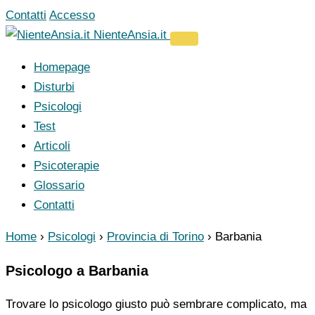
Vai
Contatti
Accesso
al
NienteAnsia.it
contenuto
Homepage
Disturbi
Psicologi
Test
Articoli
Psicoterapie
Glossario
Contatti
Home
›
Psicologi
›
Provincia di Torino
›
Barbania
Psicologo a Barbania
Trovare lo psicologo giusto può sembrare complicato, ma