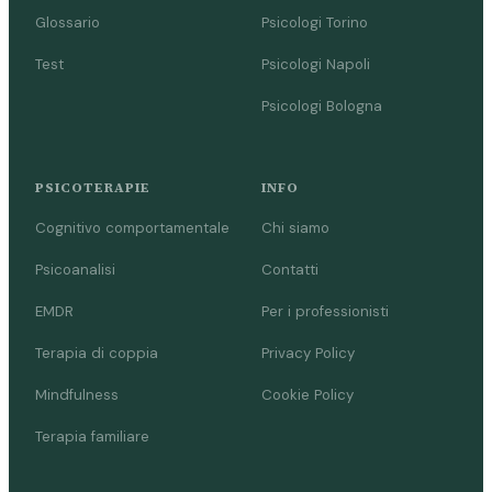
Glossario
Psicologi Torino
Test
Psicologi Napoli
Psicologi Bologna
PSICOTERAPIE
INFO
Cognitivo comportamentale
Chi siamo
Psicoanalisi
Contatti
EMDR
Per i professionisti
Terapia di coppia
Privacy Policy
Mindfulness
Cookie Policy
Terapia familiare