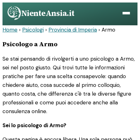
Vai
NienteAnsia.it
al
contenuto
Home
›
Psicologi
›
Provincia di Imperia
›
Armo
Psicologo a Armo
Se stai pensando di rivolgerti a uno psicologo a Armo,
sei nel posto giusto. Qui trovi tutte le informazioni
pratiche per fare una scelta consapevole: quando
chiedere aiuto, cosa succede al primo colloquio,
quanto costa, che differenza c'è tra le diverse figure
professionali e come puoi accedere anche alla
consulenza online.
Sei lo psicologo di Armo?
Questa pagina è ancora libera. Una sola persona può