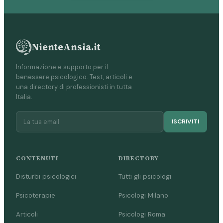
NienteAnsia.it
Informazione e supporto per il
benessere psicologico. Test, articoli e
una directory di professionisti in tutta
Italia.
ISCRIVITI
CONTENUTI
DIRECTORY
Disturbi psicologici
Tutti gli psicologi
Psicoterapie
Psicologi Milano
Articoli
Psicologi Roma