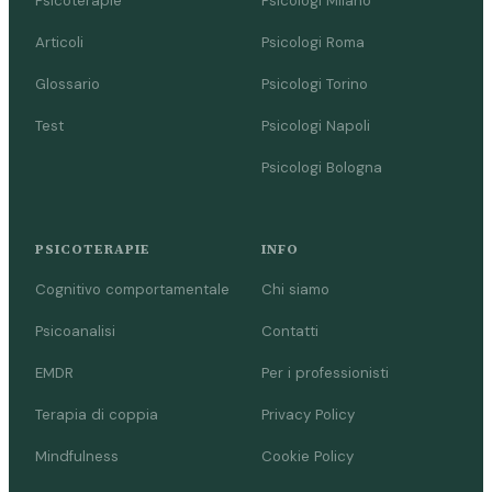
Psicoterapie
Psicologi Milano
Articoli
Psicologi Roma
Glossario
Psicologi Torino
Test
Psicologi Napoli
Psicologi Bologna
PSICOTERAPIE
INFO
Cognitivo comportamentale
Chi siamo
Psicoanalisi
Contatti
EMDR
Per i professionisti
Terapia di coppia
Privacy Policy
Mindfulness
Cookie Policy