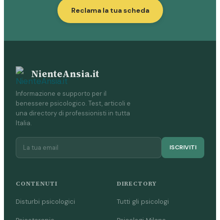
Reclama la tua scheda
NienteAnsia.it
Informazione e supporto per il
benessere psicologico. Test, articoli e
una directory di professionisti in tutta
Italia.
ISCRIVITI
CONTENUTI
DIRECTORY
Disturbi psicologici
Tutti gli psicologi