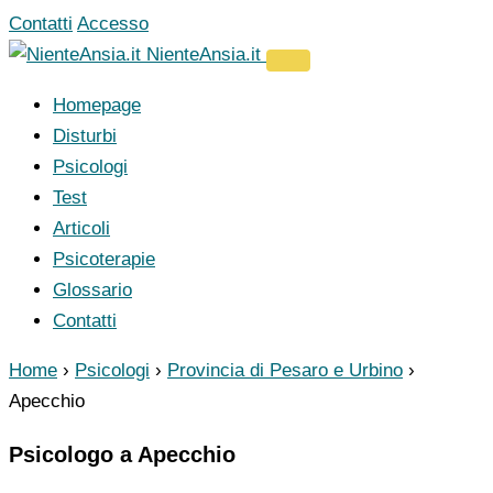
Vai
Contatti
Accesso
al
NienteAnsia.it
contenuto
Homepage
Disturbi
Psicologi
Test
Articoli
Psicoterapie
Glossario
Contatti
Home
›
Psicologi
›
Provincia di Pesaro e Urbino
›
Apecchio
Psicologo a Apecchio