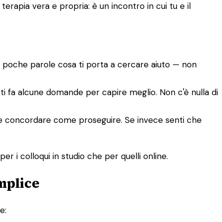
rapia vera e propria: è un incontro in cui tu e il
n poche parole cosa ti porta a cercare aiuto — non
e ti fa alcune domande per capire meglio. Non c'è nulla di
tete concordare come proseguire. Se invece senti che
er i colloqui in studio che per quelli online.
mplice
e: