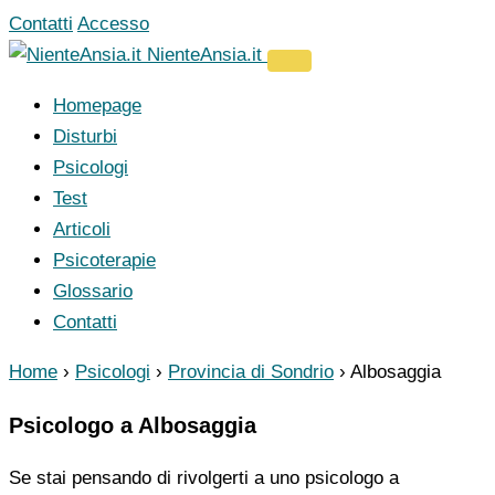
Vai
Contatti
Accesso
al
NienteAnsia.it
contenuto
Homepage
Disturbi
Psicologi
Test
Articoli
Psicoterapie
Glossario
Contatti
Home
›
Psicologi
›
Provincia di Sondrio
›
Albosaggia
Psicologo a Albosaggia
Se stai pensando di rivolgerti a uno psicologo a