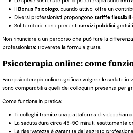
Le spese sostenute per la psicoterapia sono
detra
Il
Bonus Psicologo
, quando attivo, offre un contri
Diversi professionisti propongono
tariffe flessibili
Sul territorio sono presenti
servizi pubblici
gratuiti
Non rinunciare a un percorso che può fare la differenza 
professionista: troverete la formula giusta.
Psicoterapia online: come funzio
Fare psicoterapia online significa svolgere le sedute in v
sono comparabili a quelli dei colloqui in presenza per gra
Come funziona in pratica:
Ti colleghi tramite una piattaforma di videochiama
La seduta dura circa 45-50 minuti, esattamente c
La riservatezza è garantita dal segreto profession