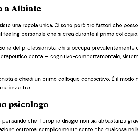
 a Albiate
e una regola unica. Ci sono però tre fattori che possono a
il feeling personale che si crea durante il primo colloquio
zione del professionista: chi si occupa prevalentemente d
cio terapeutico conta — cognitivo-comportamentale, sist
ionista e chiedi un primo colloquio conoscitivo. È il modo
imo incontro.
no psicologo
pensando che il proprio disagio non sia abbastanza grave
ituazione estrema: semplicemente sente che qualcosa nell