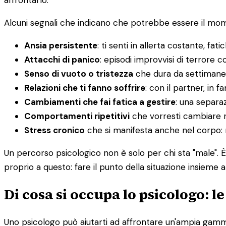
affrontarlo.
Alcuni segnali che indicano che potrebbe essere il mome
Ansia persistente
: ti senti in allerta costante, fatic
Attacchi di panico
: episodi improvvisi di terrore co
Senso di vuoto o tristezza
che dura da settimane
Relazioni che ti fanno soffrire
: con il partner, in f
Cambiamenti che fai fatica a gestire
: una separaz
Comportamenti ripetitivi
che vorresti cambiare 
Stress cronico
che si manifesta anche nel corpo: ma
Un percorso psicologico non è solo per chi sta "male". 
proprio a questo: fare il punto della situazione insieme a
Di cosa si occupa lo psicologo: l
Uno psicologo può aiutarti ad affrontare un'ampia gamma