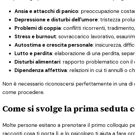
Ansia e attacchi di panico
: preoccupazione costant
Depressione e disturbi dell'umore
: tristezza prol
Problemi di coppia
: conflitti ricorrenti, tradimento
Stress e burnout
: sovraccarico lavorativo, esauri
Autostima e crescita personale
: insicurezza, diff
Lutto e perdita
: elaborazione di una perdita, sepa
Disturbi alimentari
: rapporto problematico con il 
Dipendenza affettiva
: relazioni in cui ti annulli 
Non è necessario riconoscersi perfettamente in una di q
come procedere.
Come si svolge la prima seduta c
Molte persone esitano a prenotare il primo colloquio per
racconti cosa ti porta lì, e lo psicologo ti aiuta a fare or