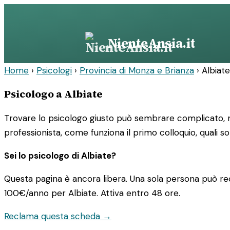
Vai
al
contenuto
NienteAnsia.it
Home
›
Psicologi
›
Provincia di Monza e Brianza
›
Albiate
Psicologo a Albiate
Trovare lo psicologo giusto può sembrare complicato, ma
professionista, come funziona il primo colloquio, quali so
Sei lo psicologo di Albiate?
Questa pagina è ancora libera. Una sola persona può rec
100€/anno
per Albiate. Attiva entro 48 ore.
Reclama questa scheda →