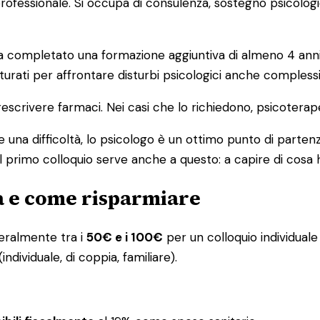
o professionale. Si occupa di consulenza, sostegno psicolog
ompletato una formazione aggiuntiva di almeno 4 anni in 
urati per affrontare disturbi psicologici anche complessi
escrivere farmaci. Nei casi che lo richiedono, psicoterap
 una difficoltà, lo psicologo è un ottimo punto di partenz
l primo colloquio serve anche a questo: a capire di cosa 
ta e come risparmiare
eneralmente tra i
50€ e i 100€
per un colloquio individuale 
ndividuale, di coppia, familiare).