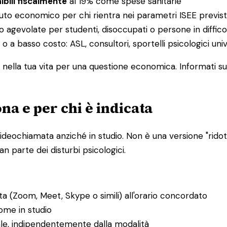
ibili fiscalmente
al 19% come spese sanitarie
buto economico per chi rientra nei parametri ISEE previst
o agevolate per studenti, disoccupati o persone in diffi
 o a basso costo: ASL, consultori, sportelli psicologici uni
nella tua vita per una questione economica. Informati sul
na e per chi è indicata
ideochiamata anziché in studio. Non è una versione "ridotta
n parte dei disturbi psicologici.
ta (Zoom, Meet, Skype o simili) all'orario concordato
ome in studio
ale, indipendentemente dalla modalità