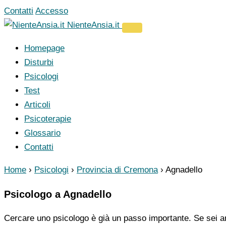
Vai
Contatti
Accesso
al
NienteAnsia.it
contenuto
Homepage
Disturbi
Psicologi
Test
Articoli
Psicoterapie
Glossario
Contatti
Home
›
Psicologi
›
Provincia di Cremona
›
Agnadello
Psicologo a Agnadello
Cercare uno psicologo è già un passo importante. Se sei ar