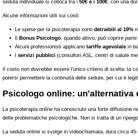
seduta individuale si colloca tra i
50€ e i 100€
, con una dur
Alcune informazioni utili sui costi:
Le spese per la psicoterapia sono
detraibili al 19%
ne
Il
Bonus Psicologo
, quando attivo, può coprire parte
Alcuni professionisti applicano
tariffe agevolate
in ba
I
servizi pubblici
(consultori ASL, centri di salute me
Il costo non dovrebbe essere l'unico criterio di scelta: la c
potersi permettere la continuità delle sedute, per cui è leg
Psicologo online: un'alternativa 
La psicoterapia online ha conosciuto una forte diffusione neg
delle problematiche psicologiche. Non si tratta di un ripiego
La seduta online si svolge in videochiamata, dura circa 45-5