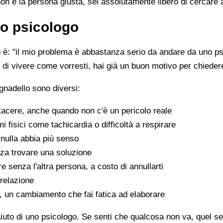
non è la persona giusta, sei assolutamente libero di cercare 
o psicologo
è: "il mio problema è abbastanza serio da andare da uno psi
sce di vivere come vorresti, hai già un buon motivo per chiede
gnadello sono diversi:
tacere, anche quando non c'è un pericolo reale
fisici come tachicardia o difficoltà a respirare
nulla abbia più senso
za trovare una soluzione
e senza l'altra persona, a costo di annullarti
 relazione
a, un cambiamento che fai fatica ad elaborare
aiuto di uno psicologo. Se senti che qualcosa non va, quel sen