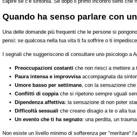
capire se c'è sintonia. Se dopo il primo incontro senti che 
Quando ha senso parlare con un
Una delle domande più frequenti che le persone si pongono 
pensi: se qualcosa nella tua vita ti fa soffrire o ti impedi
I segnali che suggeriscono di consultare uno psicologo a A
Preoccupazioni costanti
che non riesci a mettere a 
Paura intensa e improvvisa
accompagnata da sintomi 
Umore basso per settimane
, con la sensazione che 
Conflitti di coppia
che si ripetono sempre uguali sen
Dipendenza affettiva
: la sensazione di non poter star
Difficoltà sessuali
che creano disagio a te o alla tua
Un evento che ti ha segnato
: una perdita, un traum
Non esiste un livello minimo di sofferenza per "meritare" l'