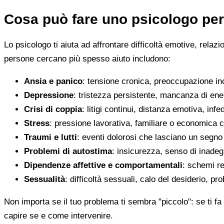
Cosa può fare uno psicologo per
Lo psicologo ti aiuta ad affrontare difficoltà emotive, relaz
persone cercano più spesso aiuto includono:
Ansia e panico
: tensione cronica, preoccupazione inco
Depressione
: tristezza persistente, mancanza di en
Crisi di coppia
: litigi continui, distanza emotiva, infed
Stress
: pressione lavorativa, familiare o economica 
Traumi e lutti
: eventi dolorosi che lasciano un segno d
Problemi di autostima
: insicurezza, senso di inadegu
Dipendenze affettive e comportamentali
: schemi re
Sessualità
: difficoltà sessuali, calo del desiderio, pr
Non importa se il tuo problema ti sembra "piccolo": se ti fa 
capire se e come intervenire.