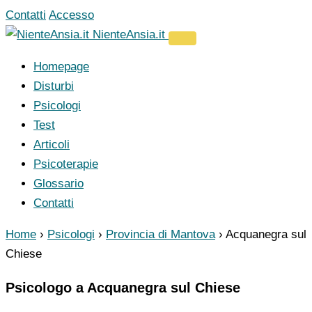
Vai
Contatti
Accesso
al
NienteAnsia.it
contenuto
Homepage
Disturbi
Psicologi
Test
Articoli
Psicoterapie
Glossario
Contatti
Home
›
Psicologi
›
Provincia di Mantova
›
Acquanegra sul
Chiese
Psicologo a Acquanegra sul Chiese