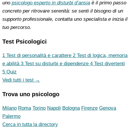
uno
psicologo esperto in disturbi d’ansia
è il primo passo
concreto per ritrovare serenità: se senti il bisogno di un
supporto professionale, contatta uno specialista e inizia il
tuo percorso.
Test Psicologici
1
Test di personalità e carattere
2
Test di logica, memoria
e abilità
3
Test su disturbi e dipendenze
4
Test divertenti
5
Quiz
Vedi tutti i test →
Trova uno psicologo
Milano
Roma
Torino
Napoli
Bologna
Firenze
Genova
Palermo
Cerca in tutta la directory