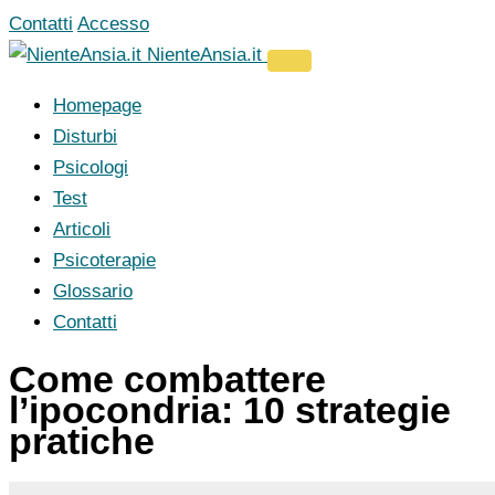
Vai
Contatti
Accesso
al
NienteAnsia.it
contenuto
Homepage
Disturbi
Psicologi
Test
Articoli
Psicoterapie
Glossario
Contatti
Come combattere
l’ipocondria: 10 strategie
pratiche