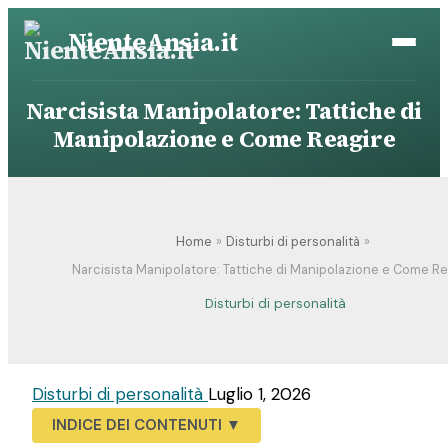
Vai
NienteAnsia.it
al
contenuto
Narcisista Manipolatore: Tattiche di
Manipolazione e Come Reagire
Home
Disturbi di personalità
Narcisista Manipolatore: Tattiche di Manipolazione e Come Re
Disturbi di personalità
Disturbi di personalità
Luglio 1, 2026
INDICE DEI CONTENUTI
▼