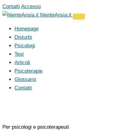
Vai
Contatti
Accesso
al
NienteAnsia.it
contenuto
Homepage
Disturbi
Psicologi
Test
Articoli
Psicoterapie
Glossario
Contatti
Per psicologi e psicoterapeuti