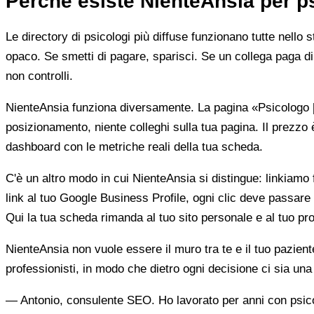
Perché esiste NienteAnsia per p
Le directory di psicologi più diffuse funzionano tutte nello 
opaco. Se smetti di pagare, sparisci. Se un collega paga di 
non controlli.
NienteAnsia funziona diversamente. La pagina «Psicologo [ci
posizionamento, niente colleghi sulla tua pagina. Il prezzo 
dashboard con le metriche reali della tua scheda.
C'è un altro modo in cui NienteAnsia si distingue: linkiamo fu
link al tuo Google Business Profile, ogni clic deve passare 
Qui la tua scheda rimanda al tuo sito personale e al tuo prof
NienteAnsia non vuole essere il muro tra te e il tuo pazien
professionisti, in modo che dietro ogni decisione ci sia u
— Antonio, consulente SEO. Ho lavorato per anni con psicolo