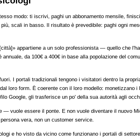
sicologi
stesso modo: ti iscrivi, paghi un abbonamento mensile, finisci
più, scali in basso. Il risultato è prevedibile: paghi ogni mes
ttà]» appartiene a un solo professionista — quello che l'ha 
è annuale, da 100€ a 400€ in base alla popolazione del comune
ori. I portali tradizionali tengono i visitatori dentro la propr
dal loro form. È coerente con il loro modello: monetizzano i 
ilo Google, gli trasferisce un po' della sua autorità agli occh
te — vuole essere il ponte. E non vuole diventare il nuovo Mi
na persona vera, non un customer service.
gi e ho visto da vicino come funzionano i portali di settore