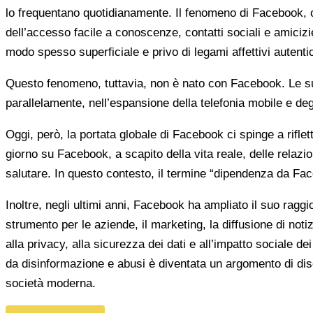
lo frequentano quotidianamente. Il fenomeno di Facebook, ch
dell’accesso facile a conoscenze, contatti sociali e amici
modo spesso superficiale e privo di legami affettivi autentic
Questo fenomeno, tuttavia, non è nato con Facebook. Le sue r
parallelamente, nell’espansione della telefonia mobile e d
Oggi, però, la portata globale di Facebook ci spinge a rifl
giorno su Facebook, a scapito della vita reale, delle rela
salutare. In questo contesto, il termine “dipendenza da F
Inoltre, negli ultimi anni, Facebook ha ampliato il suo rag
strumento per le aziende, il marketing, la diffusione di not
alla privacy, alla sicurezza dei dati e all’impatto sociale d
da disinformazione e abusi è diventata un argomento di disc
società moderna.