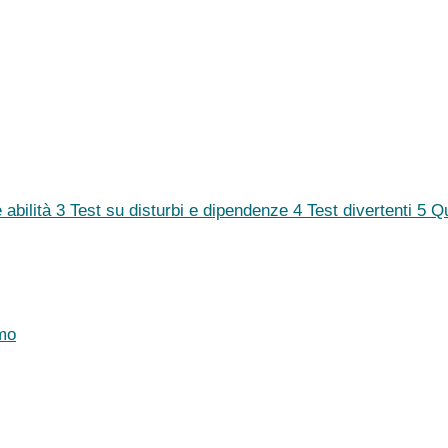
 abilità
3
Test su disturbi e dipendenze
4
Test divertenti
5
Q
mo