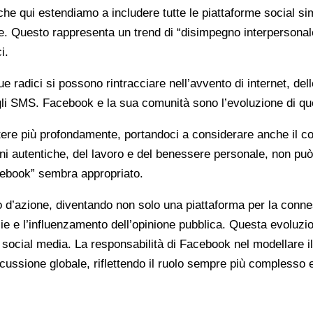
e qui estendiamo a includere tutte le piattaforme social simi
zie. Questo rappresenta un trend di “disimpegno interpersona
i.
adici si possono rintracciare nell’avvento di internet, delle
egli SMS. Facebook e la sua comunità sono l’evoluzione di q
ettere più profondamente, portandoci a considerare anche il c
zioni autentiche, del lavoro e del benessere personale, non
acebook” sembra appropriato.
gio d’azione, diventando non solo una piattaforma per la con
izie e l’influenzamento dell’opinione pubblica. Questa evoluzi
ei social media. La responsabilità di Facebook nel modellare il
ussione globale, riflettendo il ruolo sempre più complesso e