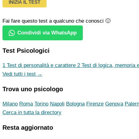
INIZIA IL TEST
Fai fare questo test a qualcuno che conosci 🙂
Condividi via WhatsApp
Test Psicologici
1
Test di personalità e carattere
2
Test di logica, memoria e
Vedi tutti i test →
Trova uno psicologo
Milano
Roma
Torino
Napoli
Bologna
Firenze
Genova
Paler
Cerca in tutta la directory
Resta aggiornato