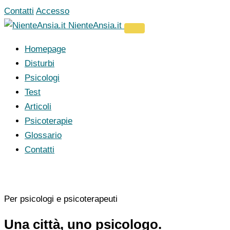
Vai
Contatti
Accesso
al
NienteAnsia.it
contenuto
Homepage
Disturbi
Psicologi
Test
Articoli
Psicoterapie
Glossario
Contatti
Per psicologi e psicoterapeuti
Una città, uno psicologo.