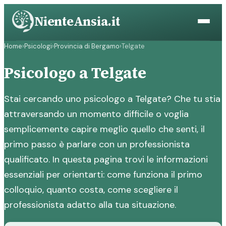
Vai
NienteAnsia.it
al
contenuto
Home
›
Psicologi
›
Provincia di Bergamo
›
Telgate
Psicologo a Telgate
Stai cercando uno psicologo a Telgate? Che tu stia
attraversando un momento difficile o voglia
semplicemente capire meglio quello che senti, il
primo passo è parlare con un professionista
qualificato. In questa pagina trovi le informazioni
essenziali per orientarti: come funziona il primo
colloquio, quanto costa, come scegliere il
professionista adatto alla tua situazione.