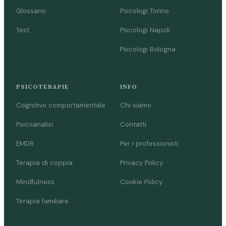
Glossario
Psicologi Torino
Test
Psicologi Napoli
Psicologi Bologna
PSICOTERAPIE
INFO
Cognitivo comportamentale
Chi siamo
Psicoanalisi
Contatti
EMDR
Per i professionisti
Terapia di coppia
Privacy Policy
Mindfulness
Cookie Policy
Terapia familiare