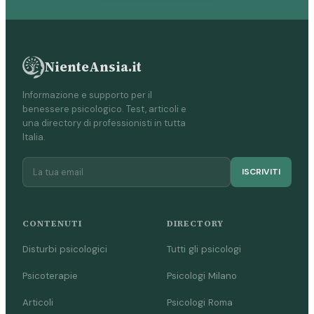
NienteAnsia.it
Informazione e supporto per il
benessere psicologico. Test, articoli e
una directory di professionisti in tutta
Italia.
ISCRIVITI
CONTENUTI
DIRECTORY
Disturbi psicologici
Tutti gli psicologi
Psicoterapie
Psicologi Milano
Articoli
Psicologi Roma