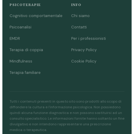
PSICOTERAPIE
INFO
Cognitivo comportamentale
Chi siamo
Psicoanalisi
Contatti
EMDR
Per i professionisti
Terapia di coppia
Privacy Policy
Mindfulness
Cookie Policy
Terapia familiare
Tutti i contenuti presenti in questo sito sono prodotti allo scopo di
diffondere la cultura e l'informazione psicologica. Non possiedono
quindi alcuna funzione diagnostica e non possono sostituirsi ad un
consulto specialistico. Le informazioni fornite hanno soltanto un fine
divulgativo e non intendono rappresentare una prescrizione
medica o terapeutica.