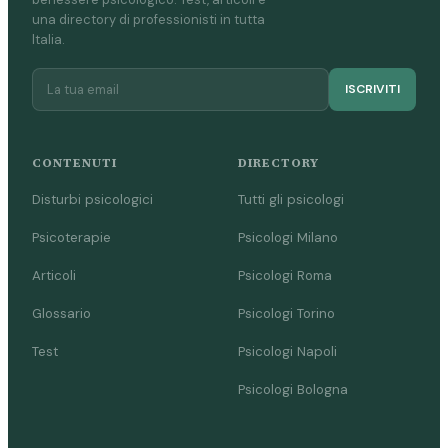
una directory di professionisti in tutta
Italia.
ISCRIVITI
CONTENUTI
DIRECTORY
Disturbi psicologici
Tutti gli psicologi
Psicoterapie
Psicologi Milano
Articoli
Psicologi Roma
Glossario
Psicologi Torino
Test
Psicologi Napoli
Psicologi Bologna