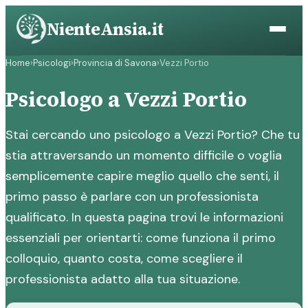
Vai
NienteAnsia.it
al
contenuto
Home
›
Psicologi
›
Provincia di Savona
›
Vezzi Portio
Psicologo a Vezzi Portio
Stai cercando uno psicologo a Vezzi Portio? Che tu
stia attraversando un momento difficile o voglia
semplicemente capire meglio quello che senti, il
primo passo è parlare con un professionista
qualificato. In questa pagina trovi le informazioni
essenziali per orientarti: come funziona il primo
colloquio, quanto costa, come scegliere il
professionista adatto alla tua situazione.