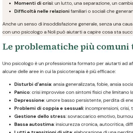
Momenti di crisi
: un lutto, una separazione, un camb
Difficoltà nelle relazioni
familiari o sociali che gener
Anche un senso di insoddisfazione generale, senza una causa
con uno psicologo a Noli può aiutarti a capire cosa sta succ
Le problematiche più comuni t
Uno psicologo è un professionista formato per aiutarti ad a
alcune delle aree in cui la psicoterapia è più efficace:
Disturbi d'ansia
: ansia generalizzata, fobie, ansia soc
Panico
: crisi improvvise con sintomi fisici che limitano 
Depressione
: umore basso persistente, perdita di ene
Problemi di coppia e sessuali
: incomprensioni, crisi, 
Gestione dello stress
: sovraccarico emotivo, burnout
Bassa autostima
: insicurezza cronica, autocritica, diff
Lutti e transizioni di vita
: elaborazione di una perdi