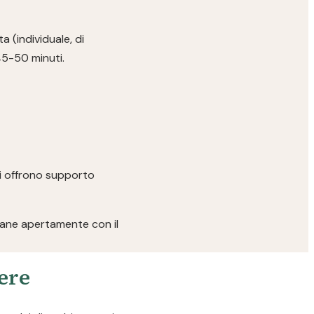
a (individuale, di
45-50 minuti.
ici offrono supporto
rlane apertamente con il
pere