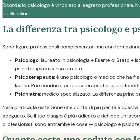
Ricorda: lo psicologo è vincolato al segreto professionale. Nul
quelli online.
La differenza tra psicologo e 
Sono figure professionali complementari, ma con formazione e
Psicologo
: laureato in psicologia + Esame di Stato + i
psicoterapia in senso stretto.
Psicoterapeuta
: è uno psicologo o medico che ha fre
laurea. Può condurre percorsi terapeutici approfonditi p
Psichiatra
: medico specializzato. La differenza princi
Nella pratica, la distinzione che conta di più per te è quest
adeguato. Se il tuo disagio è più radicato e richiede un lavor
professionisti sono entrambe le cose — psicologo e psicote
Quanto costa una seduta con lo