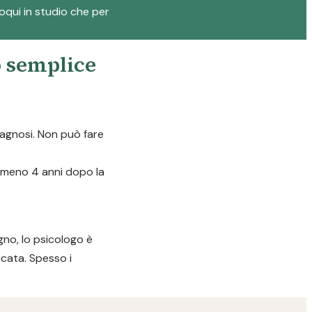
loqui in studio che per
o semplice
diagnosi. Non può fare
almeno 4 anni dopo la
gno, lo psicologo è
icata. Spesso i