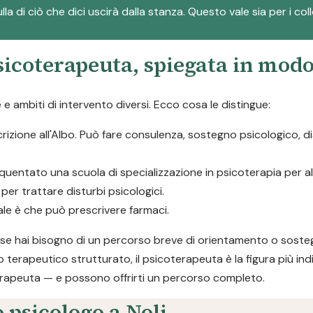
la di ciò che dici uscirà dalla stanza. Questo vale sia per i col
psicoterapeuta, spiegata in mod
 ambiti di intervento diversi. Ecco cosa le distingue:
scrizione all'Albo. Può fare consulenza, sostegno psicologico, 
quentato una scuola di specializzazione in psicoterapia per 
er trattare disturbi psicologici.
pale è che può prescrivere farmaci.
a: se hai bisogno di un percorso breve di orientamento o soste
o terapeutico strutturato, il psicoterapeuta è la figura più ind
rapeuta — e possono offrirti un percorso completo.
 psicologo a Noli