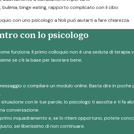
a, bulimia, binge eating, rapporto complicato con il cibo
lloquio con uno psicologo a Noli può aiutarti a fare chiarezza.
ntro con lo psicologo
ome funziona. Il primo colloquio non è una seduta di terapia v
nsieme se c'è la base per lavorare bene.
messaggio o compilare un modulo online. Basta dire in poche 
.
a situazione con le tue parole, lo psicologo ti ascolta e ti fa
 una conversazione.
suo primo inquadramento e, se lo ritieni opportuno, potete co
iusto, sei liberissimo di non continuare.