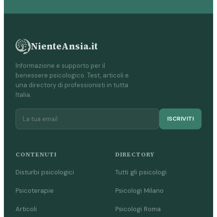
NienteAnsia.it
Informazione e supporto per il
benessere psicologico. Test, articoli e
una directory di professionisti in tutta
Italia.
ISCRIVITI
CONTENUTI
DIRECTORY
Disturbi psicologici
Tutti gli psicologi
Psicoterapie
Psicologi Milano
Articoli
Psicologi Roma