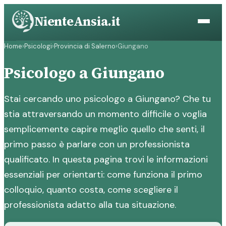
Vai
NienteAnsia.it
al
contenuto
Home
›
Psicologi
›
Provincia di Salerno
›
Giungano
Psicologo a Giungano
Stai cercando uno psicologo a Giungano? Che tu
stia attraversando un momento difficile o voglia
semplicemente capire meglio quello che senti, il
primo passo è parlare con un professionista
qualificato. In questa pagina trovi le informazioni
essenziali per orientarti: come funziona il primo
colloquio, quanto costa, come scegliere il
professionista adatto alla tua situazione.