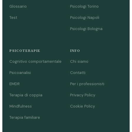
Glossario
Psicologi Torino
Test
Psicologi Napoli
Psicologi Bologna
PSICOTERAPIE
INFO
Cognitivo comportamentale
Chi siamo
Psicoanalisi
Contatti
EMDR
Per i professionisti
Terapia di coppia
Privacy Policy
Mindfulness
Cookie Policy
Terapia familiare