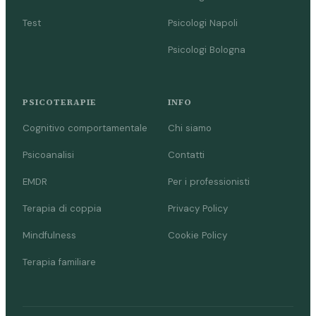
Test
Psicologi Napoli
Psicologi Bologna
PSICOTERAPIE
INFO
Cognitivo comportamentale
Chi siamo
Psicoanalisi
Contatti
EMDR
Per i professionisti
Terapia di coppia
Privacy Policy
Mindfulness
Cookie Policy
Terapia familiare