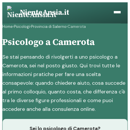
Vai
NienteAnsia.it
al
contenuto
Home
›
Psicologi
›
Provincia di Salerno
›
Camerota
Psicologo a Camerota
Se stai pensando di rivolgerti a uno psicologo a
Camerota, sei nel posto giusto. Qui trovi tutte le
informazioni pratiche per fare una scelta
consapevole: quando chiedere aiuto, cosa succede
al primo colloquio, quanto costa, che differenza c'è
tra le diverse figure professionali e come puoi
accedere anche alla consulenza online.
Sei lo psicologo di Camerota?