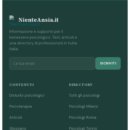
NienteAnsia.it
Informazione e supporto per il
benessere psicologico. Test, articoli e
una directory di professionisti in tutta
Italia.
ISCRIVITI
CONTENUTI
DIRECTORY
Disturbi psicologici
Tutti gli psicologi
Psicoterapie
Psicologi Milano
Articoli
Psicologi Roma
Glossario
Psicologi Torino