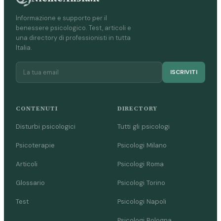
Informazione e supporto per il
benessere psicologico. Test, articoli e
una directory di professionisti in tutta
Italia.
ISCRIVITI
CONTENUTI
DIRECTORY
Disturbi psicologici
Tutti gli psicologi
Psicoterapie
Psicologi Milano
Articoli
Psicologi Roma
Glossario
Psicologi Torino
Test
Psicologi Napoli
Psicologi Bologna