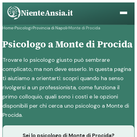
Vai
NienteAnsia.it
al
contenuto
Home
›
Psicologi
›
Provincia di Napoli
›
Monte di Procida
Psicologo a Monte di Procida
Trovare lo psicologo giusto può sembrare
complicato, ma non deve esserlo. In questa pagina
ti aiutiamo a orientarti: scopri quando ha senso
rivolgersi a un professionista, come funziona il
primo colloquio, quali sono i costi e le opzioni
disponibili per chi cerca uno psicologo a Monte di
Procida.
Sei lo psicologo di Monte di Procida?