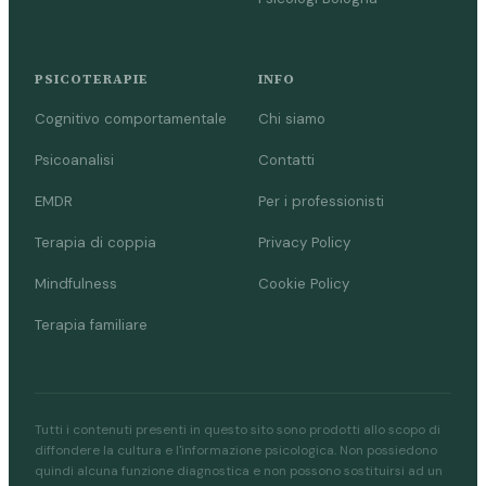
PSICOTERAPIE
INFO
Cognitivo comportamentale
Chi siamo
Psicoanalisi
Contatti
EMDR
Per i professionisti
Terapia di coppia
Privacy Policy
Mindfulness
Cookie Policy
Terapia familiare
Tutti i contenuti presenti in questo sito sono prodotti allo scopo di
diffondere la cultura e l'informazione psicologica. Non possiedono
quindi alcuna funzione diagnostica e non possono sostituirsi ad un