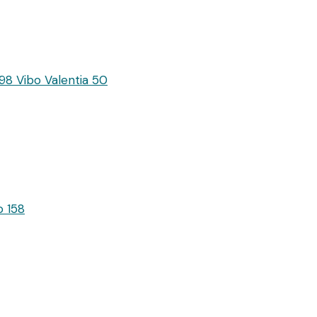
98
Vibo Valentia
50
o
158