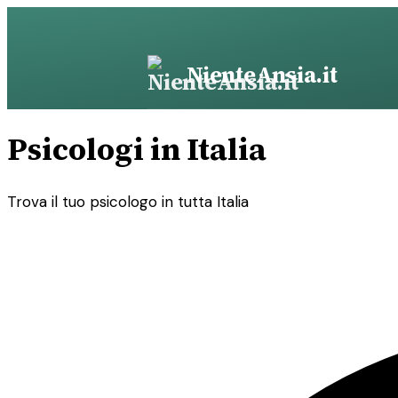
Vai
al
contenuto
NienteAnsia.it
Psicologi in Italia
Trova il tuo psicologo in tutta Italia