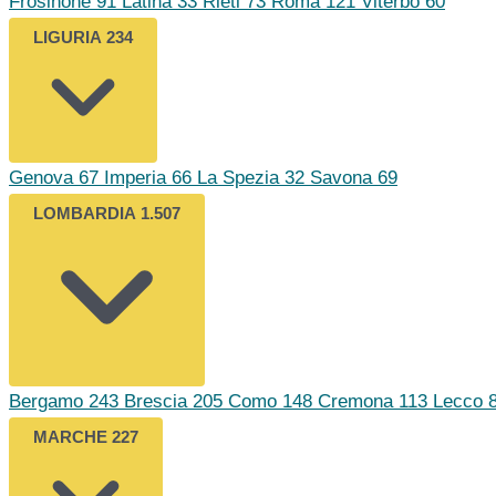
Frosinone
91
Latina
33
Rieti
73
Roma
121
Viterbo
60
LIGURIA
234
Genova
67
Imperia
66
La Spezia
32
Savona
69
LOMBARDIA
1.507
Bergamo
243
Brescia
205
Como
148
Cremona
113
Lecco
MARCHE
227